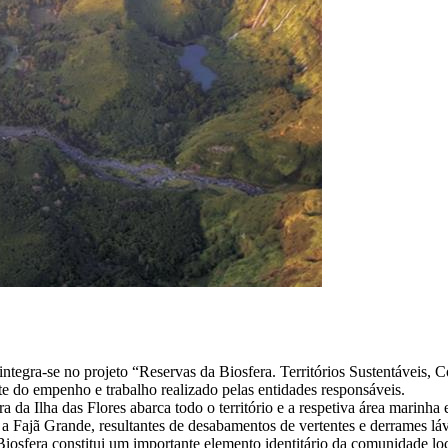
ntegra-se no projeto “Reservas da Biosfera. Territórios Sustentáveis, 
te do empenho e trabalho realizado pelas entidades responsáveis.
a Ilha das Flores abarca todo o território e a respetiva área marinha e
a Fajã Grande, resultantes de desabamentos de vertentes e derrames lávi
iosfera constitui um importante elemento identitário da comunidade loc