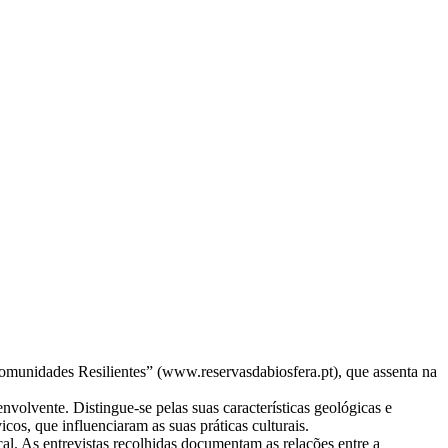
Comunidades Resilientes” (www.reservasdabiosfera.pt), que assenta na
nvolvente. Distingue-se pelas suas características geológicas e
cos, que influenciaram as suas práticas culturais.
al. As entrevistas recolhidas documentam as relações entre a