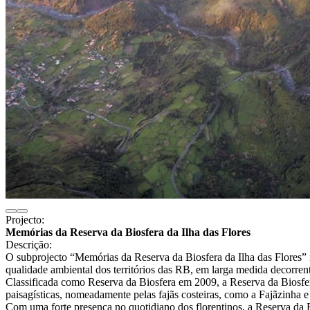
Projecto:
Memórias da Reserva da Biosfera da Ilha das Flores
Descrição:
O subprojecto “Memórias da Reserva da Biosfera da Ilha das Flores” i
qualidade ambiental dos territórios das RB, em larga medida decorren
Classificada como Reserva da Biosfera em 2009, a Reserva da Biosfera d
paisagísticas, nomeadamente pelas fajãs costeiras, como a Fajãzinha e 
Com uma forte presença no quotidiano dos florentinos, a Reserva da B