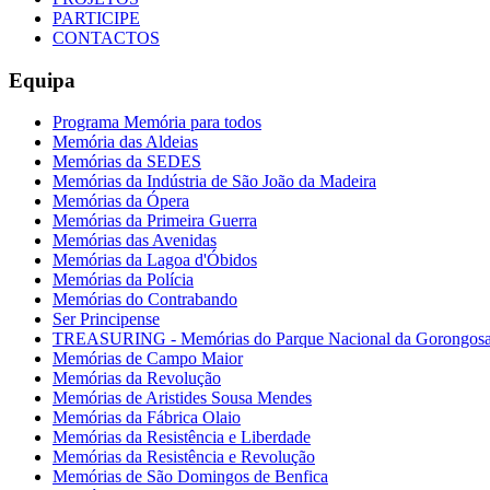
PARTICIPE
CONTACTOS
Equipa
Programa Memória para todos
Memória das Aldeias
Memórias da SEDES
Memórias da Indústria de São João da Madeira
Memórias da Ópera
Memórias da Primeira Guerra
Memórias das Avenidas
Memórias da Lagoa d'Óbidos
Memórias da Polícia
Memórias do Contrabando
Ser Principense
TREASURING - Memórias do Parque Nacional da Gorongos
Memórias de Campo Maior
Memórias da Revolução
Memórias de Aristides Sousa Mendes
Memórias da Fábrica Olaio
Memórias da Resistência e Liberdade
Memórias da Resistência e Revolução
Memórias de São Domingos de Benfica