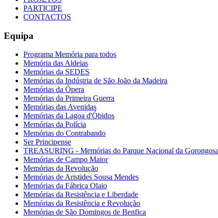
PARTICIPE
CONTACTOS
Equipa
Programa Memória para todos
Memória das Aldeias
Memórias da SEDES
Memórias da Indústria de São João da Madeira
Memórias da Ópera
Memórias da Primeira Guerra
Memórias das Avenidas
Memórias da Lagoa d'Óbidos
Memórias da Polícia
Memórias do Contrabando
Ser Principense
TREASURING - Memórias do Parque Nacional da Gorongos
Memórias de Campo Maior
Memórias da Revolução
Memórias de Aristides Sousa Mendes
Memórias da Fábrica Olaio
Memórias da Resistência e Liberdade
Memórias da Resistência e Revolução
Memórias de São Domingos de Benfica