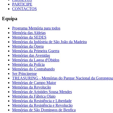
PARTICIPE
CONTACTOS
Equipa
Programa Memória para todos
Memória das Aldeias
Memórias da SEDES
Memórias da Indústria de São João da Madeira
Memórias da Ópera
Memórias da Primeira Guerra
Memórias das Avenidas
Memórias da Lagoa d'Óbidos
Memórias da Polícia
Memórias do Contrabando
Ser Principense
TREASURING - Memórias do Parque Nacional da Gorongos
Memórias de Campo Maior
Memórias da Revolução
Memórias de Aristides Sousa Mendes
Memórias da Fábrica Olaio
Memórias da Resistência e Liberdade
Memórias da Resistência e Revolução
Memórias de São Domingos de Benfica