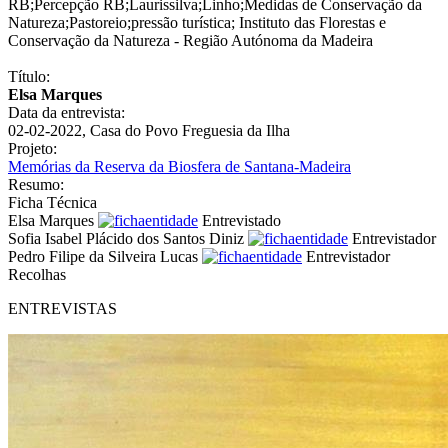
RB
;
Percepção RB
;
Laurissilva
;
Linho
;
Medidas de Conservação da
Natureza
;
Pastoreio
;
pressão turística
;
Instituto das Florestas e
Conservação da Natureza - Região Autónoma da Madeira
Título:
Elsa Marques
Data da entrevista:
02-02-2022, Casa do Povo Freguesia da Ilha
Projeto:
Memórias da Reserva da Biosfera de Santana-Madeira
Resumo:
Ficha Técnica
Elsa Marques
Entrevistado
Sofia Isabel Plácido dos Santos Diniz
Entrevistador
Pedro Filipe da Silveira Lucas
Entrevistador
Recolhas
ENTREVISTAS