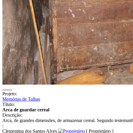
Projeto:
Memórias de Talhas
Título:
Arca de guardar cereal
Descrição:
Arca, de grandes dimensões, de armazenar cereal. Segundo testemunho
:
Clementina dos Santos Alves
[ Proprietário ]