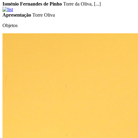
Isménio Fernandes de Pinho
Torre da Oliva, [...]
Apresentação
Torre Oliva
Objetos