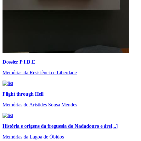
Dossier P.I.D.E
Memórias da Resistência e Liberdade
Flight through Hell
Memórias de Aristides Sousa Mendes
História e origens da freguesia do Nadadouro e áre[...]
Memórias da Lagoa de Óbidos