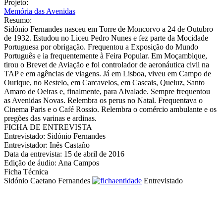
Projeto:
Memória das Avenidas
Resumo:
Sidónio Fernandes nasceu em Torre de Moncorvo a 24 de Outubro
de 1932. Estudou no Liceu Pedro Nunes e fez parte da Mocidade
Portuguesa por obrigação. Frequentou a Exposição do Mundo
Português e ia frequentemente à Feira Popular. Em Moçambique,
tirou o Brevet de Aviação e foi controlador de aeronáutica civil na
TAP e em agências de viagens. Já em Lisboa, viveu em Campo de
Ourique, no Restelo, em Carcavelos, em Cascais, Queluz, Santo
Amaro de Oeiras e, finalmente, para Alvalade. Sempre frequentou
as Avenidas Novas. Relembra os perus no Natal. Frequentava o
Cinema Paris e o Café Rossio. Relembra o comércio ambulante e os
pregões das varinas e ardinas.
FICHA DE ENTREVISTA
Entrevistado: Sidónio Fernandes
Entrevistador: Inês Castaño
Data da entrevista: 15 de abril de 2016
Edição de áudio: Ana Campos
Ficha Técnica
Sidónio Caetano Fernandes
Entrevistado