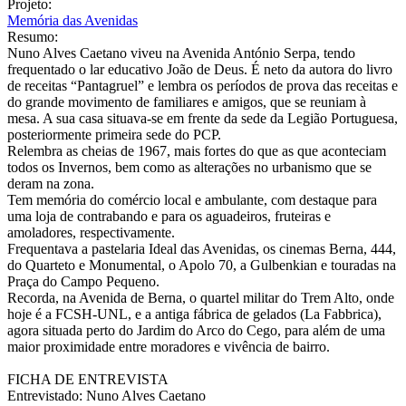
Projeto:
Memória das Avenidas
Resumo:
Nuno Alves Caetano viveu na Avenida António Serpa, tendo
frequentado o lar educativo João de Deus. É neto da autora do livro
de receitas “Pantagruel” e lembra os períodos de prova das receitas e
do grande movimento de familiares e amigos, que se reuniam à
mesa. A sua casa situava-se em frente da sede da Legião Portuguesa,
posteriormente primeira sede do PCP.
Relembra as cheias de 1967, mais fortes do que as que aconteciam
todos os Invernos, bem como as alterações no urbanismo que se
deram na zona.
Tem memória do comércio local e ambulante, com destaque para
uma loja de contrabando e para os aguadeiros, fruteiras e
amoladores, respectivamente.
Frequentava a pastelaria Ideal das Avenidas, os cinemas Berna, 444,
do Quarteto e Monumental, o Apolo 70, a Gulbenkian e touradas na
Praça do Campo Pequeno.
Recorda, na Avenida de Berna, o quartel militar do Trem Alto, onde
hoje é a FCSH-UNL, e a antiga fábrica de gelados (La Fabbrica),
agora situada perto do Jardim do Arco do Cego, para além de uma
maior proximidade entre moradores e vivência de bairro.
FICHA DE ENTREVISTA
Entrevistado: Nuno Alves Caetano