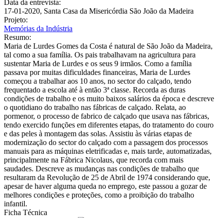
Data da entrevista:
17-01-2020, Santa Casa da Misericórdia São João da Madeira
Projeto:
Memórias da Indústria
Resumo:
Maria de Lurdes Gomes da Costa é natural de São João da Madeira,
tal como a sua família. Os pais trabalhavam na agricultura para
sustentar Maria de Lurdes e os seus 9 irmãos. Como a família
passava por muitas dificuldades financeiras, Maria de Lurdes
começou a trabalhar aos 10 anos, no sector do calçado, tendo
frequentado a escola até à então 3ª classe. Recorda as duras
condições de trabalho e os muito baixos salários da época e descreve
o quotidiano do trabalho nas fábricas de calçado. Relata, ao
pormenor, o processo de fabrico de calçado que usava nas fábricas,
tendo exercido funções em diferentes etapas, do tratamento do couro
e das peles à montagem das solas. Assistiu às várias etapas de
modernização do sector do calçado com a passagem dos processos
manuais para as máquinas eletrificadas e, mais tarde, automatizadas,
principalmente na Fábrica Nicolaus, que recorda com mais
saudades. Descreve as mudanças nas condições de trabalho que
resultaram da Revolução de 25 de Abril de 1974 considerando que,
apesar de haver alguma queda no emprego, este passou a gozar de
melhores condições e proteções, como a proibição do trabalho
infantil.
Ficha Técnica