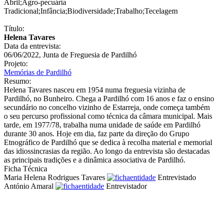
Abril
;
Agro-pecuária
Tradicional
;
Infância
;
Biodiversidade
;
Trabalho
;
Tecelagem
Título:
Helena Tavares
Data da entrevista:
06/06/2022, Junta de Freguesia de Pardilhó
Projeto:
Memórias de Pardilhó
Resumo:
Helena Tavares nasceu em 1954 numa freguesia vizinha de
Pardilhó, no Bunheiro. Chega a Pardilhó com 16 anos e faz o ensino
secundário no concelho vizinho de Estarreja, onde começa também
o seu percurso profissional como técnica da câmara municipal. Mais
tarde, em 1977/78, trabalha numa unidade de saúde em Pardilhó
durante 30 anos. Hoje em dia, faz parte da direção do Grupo
Etnográfico de Pardilhó que se dedica à recolha material e memorial
das idiossincrasias da região. Ao longo da entrevista são destacadas
as principais tradições e a dinâmica associativa de Pardilhó.
Ficha Técnica
Maria Helena Rodrigues Tavares
Entrevistado
António Amaral
Entrevistador