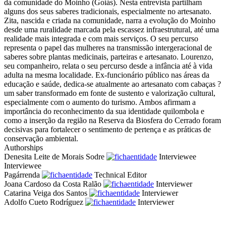
da comunidade do Moinho (Goiás). Nesta entrevista partilham
alguns dos seus saberes tradicionais, especialmente no artesanato.
Zita, nascida e criada na comunidade, narra a evolução do Moinho
desde uma ruralidade marcada pela escassez infraestrutural, até uma
realidade mais integrada e com mais serviços. O seu percurso
representa o papel das mulheres na transmissão intergeracional de
saberes sobre plantas medicinais, parteiras e artesanato. Lourenzo,
seu companheiro, relata o seu percurso desde a infância até à vida
adulta na mesma localidade. Ex-funcionário público nas áreas da
educação e saúde, dedica-se atualmente ao artesanato com cabaças ?
um saber transformado em fonte de sustento e valorização cultural,
especialmente com o aumento do turismo. Ambos afirmam a
importância do reconhecimento da sua identidade quilombola e
como a inserção da região na Reserva da Biosfera do Cerrado foram
decisivas para fortalecer o sentimento de pertença e as práticas de
conservação ambiental.
Authorships
Denesita Leite de Morais Sodre
Interviewee
Interviewee
Pagárrenda
Technical Editor
Joana Cardoso da Costa Ralão
Interviewer
Catarina Veiga dos Santos
Interviewer
Adolfo Cueto Rodríguez
Interviewer