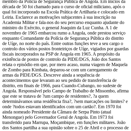
membro da Polícia de Segurança Pública de Angola. Em inícios da
década de 50 foi chamado para o curso de oficial miliciano, após o
qual foi incorporado na Escola Prática de Artilharia e colocado em
Leiria. Esclarece as motivações subjacentes à sua inscrição na
Academia Militar e fala-nos do seu percurso enquanto ajudante do
ministro do Exército, o general Joaquim da Luz Cunha. A 1 de
novembro de 1965 embarcou rumo a Angola, onde prestou serviço
enquanto Comandante da Polícia de Segurança Pública do distrito
de Uíge, no norte do país. Entre outras funções teve a seu cargo o
controlo dos vários postos fronteiriços de Uíge, vigiados por guardas
fiscais incorporados na PSP de Angola em 1965. A propósito da
existência de postos de controlo da PIDE/DGS, João dos Santos
relata o episódio em que, por mero acaso, numa viagem de Maquela
de Zombo para Kimbata, deparou-se com um carregamento de
armas da PIDE/DGS. Descreve ainda a sequência de
acontecimentos que levaram ao seu pedido de transferência de
distrito, em finais de 1966, para Cuando-Cubango, no sudeste de
Angola. Responsável pelo Campo de Trabalho de Missombo, afirma
que este se tratava de ?um campo de residentes?, ?a quem
determinávamos uma residência fixa?, ?sem marcações ou limites? e
onde ?todos estavam identificados com um cartão?. Em 1970 foi
ainda nomeado Presidente da Câmara de Serpa Pinto (atual
Menongue) pelo Governador Geral de Angola. Em 1973 foi
transferido para Marrupa, Moçambique, em funções militares. João
dos Santos partilha a sua opinião sobre o 25 de Abril e o processo de