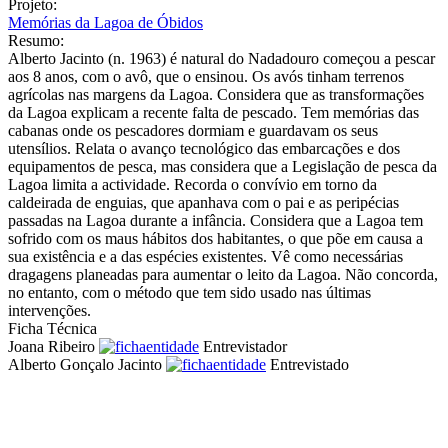
Projeto:
Memórias da Lagoa de Óbidos
Resumo:
Alberto Jacinto (n. 1963) é natural do Nadadouro começou a pescar
aos 8 anos, com o avô, que o ensinou. Os avós tinham terrenos
agrícolas nas margens da Lagoa. Considera que as transformações
da Lagoa explicam a recente falta de pescado. Tem memórias das
cabanas onde os pescadores dormiam e guardavam os seus
utensílios. Relata o avanço tecnológico das embarcações e dos
equipamentos de pesca, mas considera que a Legislação de pesca da
Lagoa limita a actividade. Recorda o convívio em torno da
caldeirada de enguias, que apanhava com o pai e as peripécias
passadas na Lagoa durante a infância. Considera que a Lagoa tem
sofrido com os maus hábitos dos habitantes, o que põe em causa a
sua existência e a das espécies existentes. Vê como necessárias
dragagens planeadas para aumentar o leito da Lagoa. Não concorda,
no entanto, com o método que tem sido usado nas últimas
intervenções.
Ficha Técnica
Joana Ribeiro
Entrevistador
Alberto Gonçalo Jacinto
Entrevistado