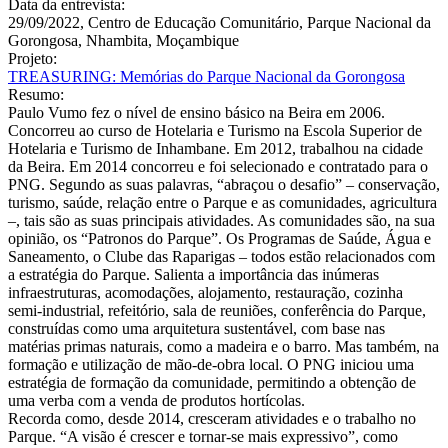
Data da entrevista:
29/09/2022, Centro de Educação Comunitário, Parque Nacional da
Gorongosa, Nhambita, Moçambique
Projeto:
TREASURING: Memórias do Parque Nacional da Gorongosa
Resumo:
Paulo Vumo fez o nível de ensino básico na Beira em 2006.
Concorreu ao curso de Hotelaria e Turismo na Escola Superior de
Hotelaria e Turismo de Inhambane. Em 2012, trabalhou na cidade
da Beira. Em 2014 concorreu e foi selecionado e contratado para o
PNG. Segundo as suas palavras, “abraçou o desafio” – conservação,
turismo, saúde, relação entre o Parque e as comunidades, agricultura
–, tais são as suas principais atividades. As comunidades são, na sua
opinião, os “Patronos do Parque”. Os Programas de Saúde, Água e
Saneamento, o Clube das Raparigas – todos estão relacionados com
a estratégia do Parque. Salienta a importância das inúmeras
infraestruturas, acomodações, alojamento, restauração, cozinha
semi-industrial, refeitório, sala de reuniões, conferência do Parque,
construídas como uma arquitetura sustentável, com base nas
matérias primas naturais, como a madeira e o barro. Mas também, na
formação e utilização de mão-de-obra local. O PNG iniciou uma
estratégia de formação da comunidade, permitindo a obtenção de
uma verba com a venda de produtos hortícolas.
Recorda como, desde 2014, cresceram atividades e o trabalho no
Parque. “A visão é crescer e tornar-se mais expressivo”, como