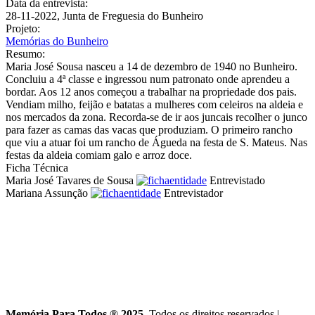
Data da entrevista:
28-11-2022, Junta de Freguesia do Bunheiro
Projeto:
Memórias do Bunheiro
Resumo:
Maria José Sousa nasceu a 14 de dezembro de 1940 no Bunheiro.
Concluiu a 4ª classe e ingressou num patronato onde aprendeu a
bordar. Aos 12 anos começou a trabalhar na propriedade dos pais.
Vendiam milho, feijão e batatas a mulheres com celeiros na aldeia e
nos mercados da zona. Recorda-se de ir aos juncais recolher o junco
para fazer as camas das vacas que produziam. O primeiro rancho
que viu a atuar foi um rancho de Águeda na festa de S. Mateus. Nas
festas da aldeia comiam galo e arroz doce.
Ficha Técnica
Maria José Tavares de Sousa
Entrevistado
Mariana Assunção
Entrevistador
Memória Para Todos ® 2025
. Todos os direitos reservados
|