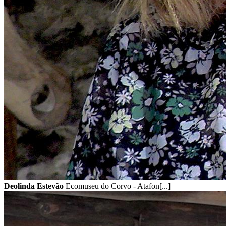
Deolinda Estevão
Ecomuseu do Corvo - Atafon[...]