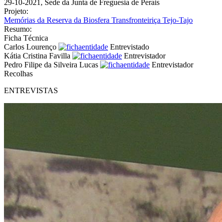
29-10-2021, Sede da Junta de Freguesia de Perais
Projeto:
Memórias da Reserva da Biosfera Transfronteiriça Tejo-Tajo
Resumo:
Ficha Técnica
Carlos Lourenço
Entrevistado
Kátia Cristina Favilla
Entrevistador
Pedro Filipe da Silveira Lucas
Entrevistador
Recolhas
ENTREVISTAS