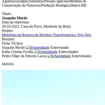
Agrária
;
Eucalipto
;
Subsídios
;
Pressão agrícola
;
Medidas de
Conservação da Natureza
;
Produção Biológica
;
Marca RB
Título:
Joaquim Morão
Data da entrevista:
28-10-2021, Casa do Povo, Monforte da Beira
Projeto:
Memórias da Reserva da Biosfera Transfronteiriça Tejo-Tajo
Resumo:
Ficha Técnica
Joaquim Morão
Entrevistado
Kátia Cristina Favilla
Entrevistador
Pedro Filipe da Silveira Lucas
Entrevistador
Imóveis