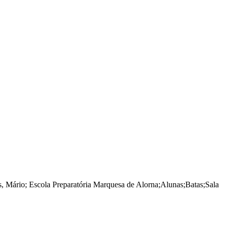
s, Mário
;
Escola Preparatória Marquesa de Alorna
;
Alunas
;
Batas
;
Sala