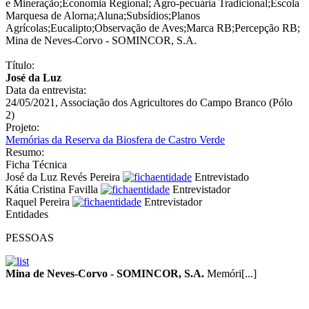
e Mineração
;
Economia Regional
;
Agro-pecuária Tradicional
;
Escola
Marquesa de Alorna
;
Aluna
;
Subsídios
;
Planos
Agrícolas
;
Eucalipto
;
Observação de Aves
;
Marca RB
;
Percepção RB
;
Mina de Neves-Corvo - SOMINCOR, S.A.
Título:
José da Luz
Data da entrevista:
24/05/2021, Associação dos Agricultores do Campo Branco (Pólo
2)
Projeto:
Memórias da Reserva da Biosfera de Castro Verde
Resumo:
Ficha Técnica
José da Luz Revés Pereira
Entrevistado
Kátia Cristina Favilla
Entrevistador
Raquel Pereira
Entrevistador
Entidades
PESSOAS
Mina de Neves-Corvo - SOMINCOR, S.A.
Memóri[...]