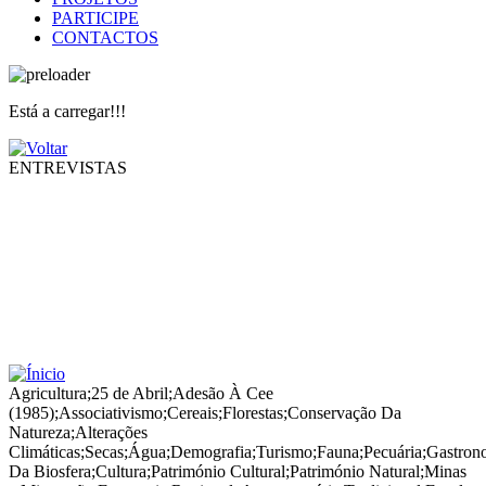
PARTICIPE
CONTACTOS
Está a carregar!!!
ENTREVISTAS
Agricultura
;
25 de Abril
;
Adesão À Cee
(1985)
;
Associativismo
;
Cereais
;
Florestas
;
Conservação Da
Natureza
;
Alterações
Climáticas
;
Secas
;
Água
;
Demografia
;
Turismo
;
Fauna
;
Pecuária
;
Gastron
Da Biosfera
;
Cultura
;
Património Cultural
;
Património Natural
;
Minas