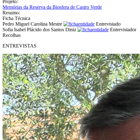
Projeto:
Memórias da Reserva da Biosfera de Castro Verde
Resumo:
Ficha Técnica
Pedro Miguel Carolina Mestre
Entrevistado
Sofia Isabel Plácido dos Santos Diniz
Entrevistador
Recolhas
ENTREVISTAS