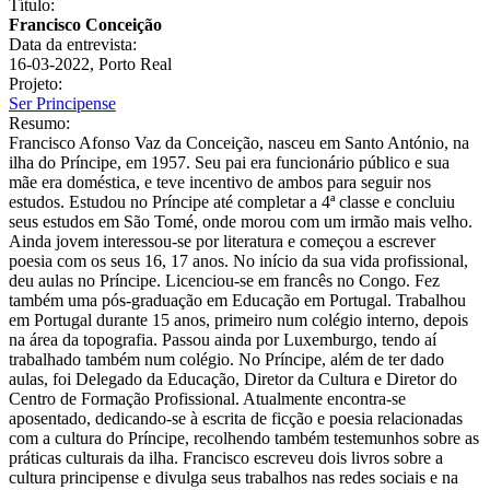
Título:
Francisco Conceição
Data da entrevista:
16-03-2022, Porto Real
Projeto:
Ser Principense
Resumo:
Francisco Afonso Vaz da Conceição, nasceu em Santo António, na
ilha do Príncipe, em 1957. Seu pai era funcionário público e sua
mãe era doméstica, e teve incentivo de ambos para seguir nos
estudos. Estudou no Príncipe até completar a 4ª classe e concluiu
seus estudos em São Tomé, onde morou com um irmão mais velho.
Ainda jovem interessou-se por literatura e começou a escrever
poesia com os seus 16, 17 anos. No início da sua vida profissional,
deu aulas no Príncipe. Licenciou-se em francês no Congo. Fez
também uma pós-graduação em Educação em Portugal. Trabalhou
em Portugal durante 15 anos, primeiro num colégio interno, depois
na área da topografia. Passou ainda por Luxemburgo, tendo aí
trabalhado também num colégio. No Príncipe, além de ter dado
aulas, foi Delegado da Educação, Diretor da Cultura e Diretor do
Centro de Formação Profissional. Atualmente encontra-se
aposentado, dedicando-se à escrita de ficção e poesia relacionadas
com a cultura do Príncipe, recolhendo também testemunhos sobre as
práticas culturais da ilha. Francisco escreveu dois livros sobre a
cultura principense e divulga seus trabalhos nas redes sociais e na