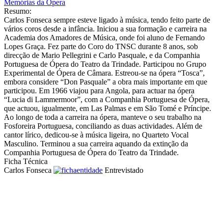
Memórias da Ópera
Resumo:
Carlos Fonseca sempre esteve ligado à música, tendo feito parte de
vários coros desde a infância. Iniciou a sua formação e carreira na
Academia dos Amadores de Música, onde foi aluno de Fernando
Lopes Graça. Fez parte do Coro do TNSC durante 8 anos, sob
direcção de Mario Pellegrini e Carlo Pasquale, e da Companhia
Portuguesa de Ópera do Teatro da Trindade. Participou no Grupo
Experimental de Ópera de Câmara. Estreou-se na ópera “Tosca”,
embora considere “Don Pasquale” a obra mais importante em que
participou. Em 1966 viajou para Angola, para actuar na ópera
“Lucia di Lammermoor”, com a Companhia Portuguesa de Ópera,
que actuou, igualmente, em Las Palmas e em São Tomé e Príncipe.
Ao longo de toda a carreira na ópera, manteve o seu trabalho na
Fosforeira Portuguesa, conciliando as duas actividades. Além de
cantor lírico, dedicou-se à música ligeira, no Quarteto Vocal
Masculino. Terminou a sua carreira aquando da extinção da
Companhia Portuguesa de Ópera do Teatro da Trindade.
Ficha Técnica
Carlos Fonseca
Entrevistado