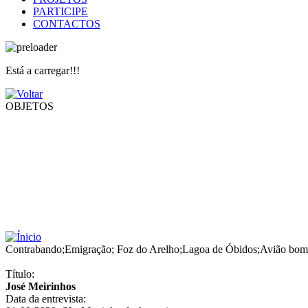
PARTICIPE
CONTACTOS
Está a carregar!!!
OBJETOS
Contrabando
;
Emigração
;
Foz do Arelho
;
Lagoa de Óbidos
;
Avião bom
Título:
José Meirinhos
Data da entrevista: