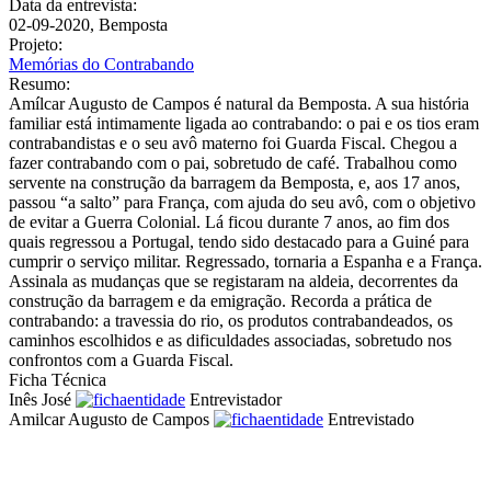
Data da entrevista:
02-09-2020, Bemposta
Projeto:
Memórias do Contrabando
Resumo:
Amílcar Augusto de Campos é natural da Bemposta. A sua história
familiar está intimamente ligada ao contrabando: o pai e os tios eram
contrabandistas e o seu avô materno foi Guarda Fiscal. Chegou a
fazer contrabando com o pai, sobretudo de café. Trabalhou como
servente na construção da barragem da Bemposta, e, aos 17 anos,
passou “a salto” para França, com ajuda do seu avô, com o objetivo
de evitar a Guerra Colonial. Lá ficou durante 7 anos, ao fim dos
quais regressou a Portugal, tendo sido destacado para a Guiné para
cumprir o serviço militar. Regressado, tornaria a Espanha e a França.
Assinala as mudanças que se registaram na aldeia, decorrentes da
construção da barragem e da emigração. Recorda a prática de
contrabando: a travessia do rio, os produtos contrabandeados, os
caminhos escolhidos e as dificuldades associadas, sobretudo nos
confrontos com a Guarda Fiscal.
Ficha Técnica
Inês José
Entrevistador
Amilcar Augusto de Campos
Entrevistado