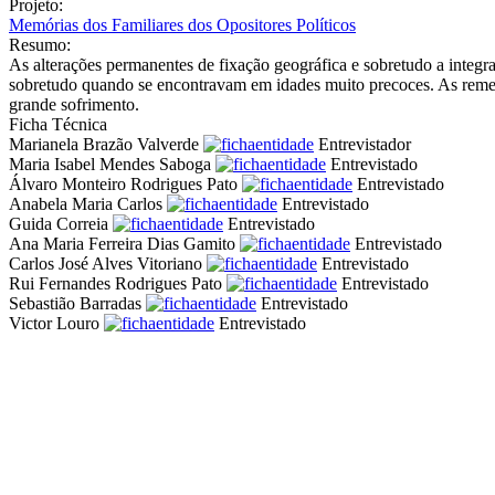
Projeto:
Memórias dos Familiares dos Opositores Políticos
Resumo:
As alterações permanentes de fixação geográfica e sobretudo a integ
sobretudo quando se encontravam em idades muito precoces. As remem
grande sofrimento.
Ficha Técnica
Marianela Brazão Valverde
Entrevistador
Maria Isabel Mendes Saboga
Entrevistado
Álvaro Monteiro Rodrigues Pato
Entrevistado
Anabela Maria Carlos
Entrevistado
Guida Correia
Entrevistado
Ana Maria Ferreira Dias Gamito
Entrevistado
Carlos José Alves Vitoriano
Entrevistado
Rui Fernandes Rodrigues Pato
Entrevistado
Sebastião Barradas
Entrevistado
Victor Louro
Entrevistado