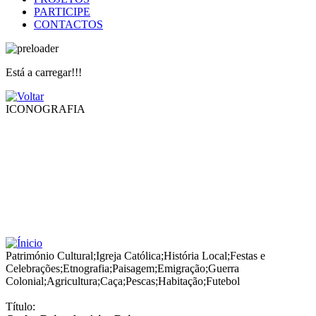
PARTICIPE
CONTACTOS
Está a carregar!!!
ICONOGRAFIA
Património Cultural
;
Igreja Católica
;
História Local
;
Festas e
Celebrações
;
Etnografia
;
Paisagem
;
Emigração
;
Guerra
Colonial
;
Agricultura
;
Caça
;
Pescas
;
Habitação
;
Futebol
Título: