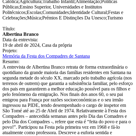
Católica
;
Agricultura
;
Trabalho Infantil
;
Alimentação
;
Políticas
Públicas
;
Ensino Superior, Universidades e Institutos
Politécnicos
;
Escolas
;
Comunidades
;
Identidade Cultural
;
Festas e
Celebrações
;
Música
;
Prémios E Distinções Da Unesco
;
Turismo
Título:
Albertina Branco
Data da entrevista:
19 de abril de 2024, Casa da própria
Projeto:
Memória da Festa dos Compadres de Santana
Resumo:
A entrevista de Albertina Branco retrata de forma extraordinária o
quotidiano da grande maioria das famílias residentes em Santana na
segunda metade do século XX, marcado pelo trabalho agrícola (nos
terrenos de outrem) que garantia a subsistência familiar, pelo esforço
dos pais em garantirem a melhor educação possível para os filhos e
pelo fenómeno da emigração. Nos finais dos anos 60, o seu pai
emigrou para França por razões socioeconómicas e o seu irmão
ingressou na PIDE, tendo desempenhado o cargo de inspetor em
São Tomé até ao 25 de Abril de 1974. Relativamente à Festa dos
Compadres – antecedida semanas antes pelo Dia das Comadres e
pelo Dia dos Compadres -, refere que esta é “feita do povo e para o
povo!”. Participou na Festa pela primeira vez em 1968 e fá-lo
atualmente como professora. Descreve a euforia sentida e