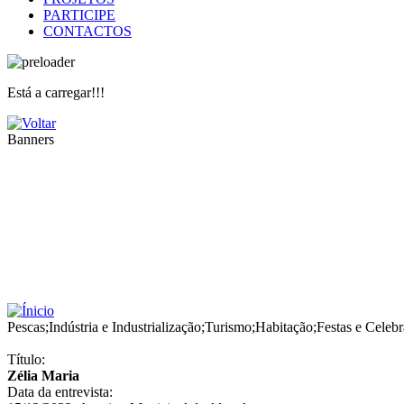
PARTICIPE
CONTACTOS
Está a carregar!!!
Banners
Pescas
;
Indústria e Industrialização
;
Turismo
;
Habitação
;
Festas e Celeb
Título:
Zélia Maria
Data da entrevista: