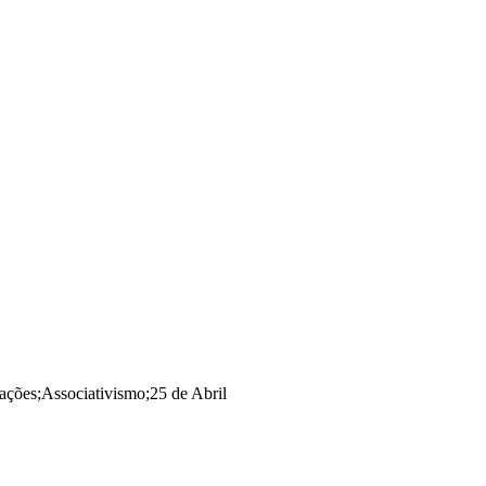
rações
;
Associativismo
;
25 de Abril