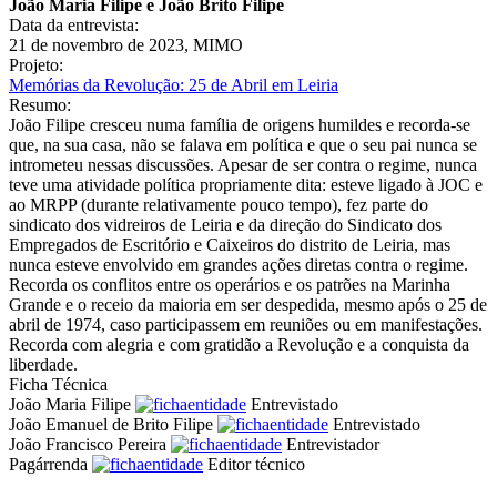
João Maria Filipe e João Brito Filipe
Data da entrevista:
21 de novembro de 2023, MIMO
Projeto:
Memórias da Revolução: 25 de Abril em Leiria
Resumo:
João Filipe cresceu numa família de origens humildes e recorda-se
que, na sua casa, não se falava em política e que o seu pai nunca se
intrometeu nessas discussões. Apesar de ser contra o regime, nunca
teve uma atividade política propriamente dita: esteve ligado à JOC e
ao MRPP (durante relativamente pouco tempo), fez parte do
sindicato dos vidreiros de Leiria e da direção do Sindicato dos
Empregados de Escritório e Caixeiros do distrito de Leiria, mas
nunca esteve envolvido em grandes ações diretas contra o regime.
Recorda os conflitos entre os operários e os patrões na Marinha
Grande e o receio da maioria em ser despedida, mesmo após o 25 de
abril de 1974, caso participassem em reuniões ou em manifestações.
Recorda com alegria e com gratidão a Revolução e a conquista da
liberdade.
Ficha Técnica
João Maria Filipe
Entrevistado
João Emanuel de Brito Filipe
Entrevistado
João Francisco Pereira
Entrevistador
Pagárrenda
Editor técnico