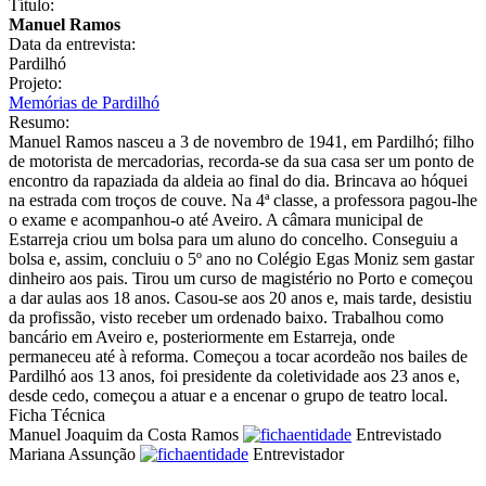
Título:
Manuel Ramos
Data da entrevista:
Pardilhó
Projeto:
Memórias de Pardilhó
Resumo:
Manuel Ramos nasceu a 3 de novembro de 1941, em Pardilhó; filho
de motorista de mercadorias, recorda-se da sua casa ser um ponto de
encontro da rapaziada da aldeia ao final do dia. Brincava ao hóquei
na estrada com troços de couve. Na 4ª classe, a professora pagou-lhe
o exame e acompanhou-o até Aveiro. A câmara municipal de
Estarreja criou um bolsa para um aluno do concelho. Conseguiu a
bolsa e, assim, concluiu o 5º ano no Colégio Egas Moniz sem gastar
dinheiro aos pais. Tirou um curso de magistério no Porto e começou
a dar aulas aos 18 anos. Casou-se aos 20 anos e, mais tarde, desistiu
da profissão, visto receber um ordenado baixo. Trabalhou como
bancário em Aveiro e, posteriormente em Estarreja, onde
permaneceu até à reforma. Começou a tocar acordeão nos bailes de
Pardilhó aos 13 anos, foi presidente da coletividade aos 23 anos e,
desde cedo, começou a atuar e a encenar o grupo de teatro local.
Ficha Técnica
Manuel Joaquim da Costa Ramos
Entrevistado
Mariana Assunção
Entrevistador