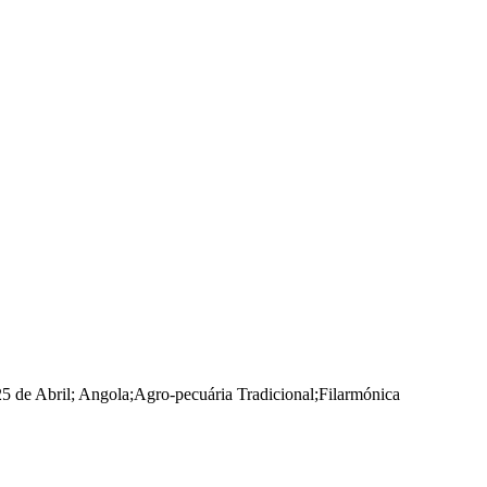
25 de Abril
;
Angola
;
Agro-pecuária Tradicional
;
Filarmónica