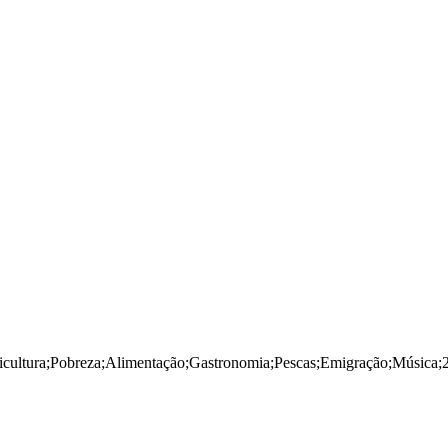
icultura
;
Pobreza
;
Alimentação
;
Gastronomia
;
Pescas
;
Emigração
;
Música
;