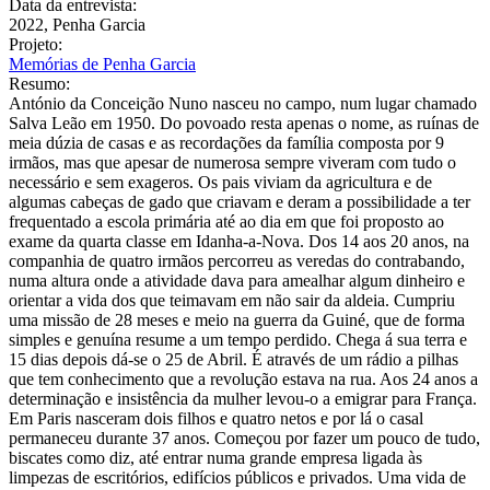
Data da entrevista:
2022, Penha Garcia
Projeto:
Memórias de Penha Garcia
Resumo:
António da Conceição Nuno nasceu no campo, num lugar chamado
Salva Leão em 1950. Do povoado resta apenas o nome, as ruínas de
meia dúzia de casas e as recordações da família composta por 9
irmãos, mas que apesar de numerosa sempre viveram com tudo o
necessário e sem exageros. Os pais viviam da agricultura e de
algumas cabeças de gado que criavam e deram a possibilidade a ter
frequentado a escola primária até ao dia em que foi proposto ao
exame da quarta classe em Idanha-a-Nova. Dos 14 aos 20 anos, na
companhia de quatro irmãos percorreu as veredas do contrabando,
numa altura onde a atividade dava para amealhar algum dinheiro e
orientar a vida dos que teimavam em não sair da aldeia. Cumpriu
uma missão de 28 meses e meio na guerra da Guiné, que de forma
simples e genuína resume a um tempo perdido. Chega á sua terra e
15 dias depois dá-se o 25 de Abril. É através de um rádio a pilhas
que tem conhecimento que a revolução estava na rua. Aos 24 anos a
determinação e insistência da mulher levou-o a emigrar para França.
Em Paris nasceram dois filhos e quatro netos e por lá o casal
permaneceu durante 37 anos. Começou por fazer um pouco de tudo,
biscates como diz, até entrar numa grande empresa ligada às
limpezas de escritórios, edifícios públicos e privados. Uma vida de