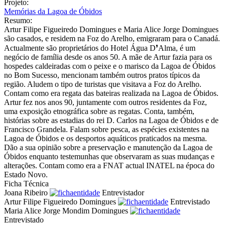
Projeto:
Memórias da Lagoa de Óbidos
Resumo:
Artur Filipe Figueiredo Domingues e Maria Alice Jorge Domingues
são casados, e residem na Foz do Arelho, emigraram para o Canadá.
Actualmente são proprietários do Hotel Água D❜Alma, é um
negócio de família desde os anos 50. A mãe de Artur fazia para os
hospedes caldeiradas com o peixe e o marisco da Lagoa de Óbidos
no Bom Sucesso, mencionam também outros pratos típicos da
região. Aludem o tipo de turistas que visitava a Foz do Arelho.
Contam como era regata das bateiras realizada na Lagoa de Óbidos.
Artur fez nos anos 90, juntamente com outros residentes da Foz,
uma exposição etnográfica sobre as regatas. Conta, também,
histórias sobre as estadias do rei D. Carlos na Lagoa de Óbidos e de
Francisco Grandela. Falam sobre pesca, as espécies existentes na
Lagoa de Óbidos e os desportos aquáticos praticados na mesma.
Dão a sua opinião sobre a preservação e manutenção da Lagoa de
Óbidos enquanto testemunhas que observaram as suas mudanças e
alterações. Contam como era a FNAT actual INATEL na época do
Estado Novo.
Ficha Técnica
Joana Ribeiro
Entrevistador
Artur Filipe Figueiredo Domingues
Entrevistado
Maria Alice Jorge Mondim Domingues
Entrevistado