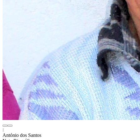
:
António dos Santos