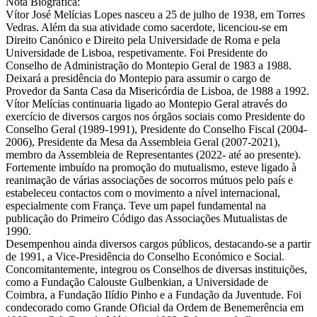
Nota Biográfica:
Vítor José Melícias Lopes nasceu a 25 de julho de 1938, em Torres
Vedras. Além da sua atividade como sacerdote, licenciou-se em
Direito Canónico e Direito pela Universidade de Roma e pela
Universidade de Lisboa, respetivamente. Foi Presidente do
Conselho de Administração do Montepio Geral de 1983 a 1988.
Deixará a presidência do Montepio para assumir o cargo de
Provedor da Santa Casa da Misericórdia de Lisboa, de 1988 a 1992.
Vítor Melícias continuaria ligado ao Montepio Geral através do
exercício de diversos cargos nos órgãos sociais como Presidente do
Conselho Geral (1989-1991), Presidente do Conselho Fiscal (2004-
2006), Presidente da Mesa da Assembleia Geral (2007-2021),
membro da Assembleia de Representantes (2022- até ao presente).
Fortemente imbuído na promoção do mutualismo, esteve ligado à
reanimação de várias associações de socorros mútuos pelo país e
estabeleceu contactos com o movimento a nível internacional,
especialmente com França. Teve um papel fundamental na
publicação do Primeiro Código das Associações Mutualistas de
1990.
Desempenhou ainda diversos cargos públicos, destacando-se a partir
de 1991, a Vice-Presidência do Conselho Económico e Social.
Concomitantemente, integrou os Conselhos de diversas instituições,
como a Fundação Calouste Gulbenkian, a Universidade de
Coimbra, a Fundação Ilídio Pinho e a Fundação da Juventude. Foi
condecorado como Grande Oficial da Ordem de Benemerência em