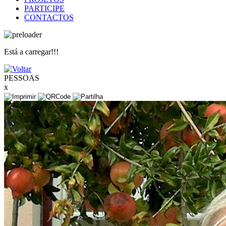
PARTICIPE
CONTACTOS
Está a carregar!!!
PESSOAS
x