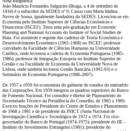
Nota Biográfica:
João Maurício Fernandes Salgueiro (Braga, a 4 de setembro de
1934) é o subscritor da SEDES nº 9. Casou com Maria Idalina
Neves de Sousa, igualmente fundadora da SEDES. Licenciou-se em
Economia pelo Instituto Superior de Ciências Económicas e
Financeiras (ISCEF). Tirou uma pós-graduação em Economic
Planning and National Accounts do Institute of Social Studies de
Haia. Foi assistente e regente das cadeiras de Teoria Económica e
Desenvolvimento Económico (1961-1968) no ISCEF; professor
convidado da Faculdade de Ciências Humanas na Universidade
Católica, onde lecionou a cadeira de Economia Portuguesa (1985-
1986); professor de Integração Europeia no Instituto Superior de
Gestão e na Faculdade de Economia da Universidade Nova de
Lisboa, onde também lecionou Gestão Bancária (1992-93) e o
Seminário de Economia Portuguesa (1986-2007).
De 1957 a 1959 foi economista do gabinete de estudos do ministério
das Corporações. Em 1959 integrou os quadros superiores do Banco
de Fomento Nacional. Foi consultor e diretor de Planeamento do
Secretariado Técnico da Presidência do Conselho, de 1965 a 1969.
Exerceu funções de Presidente do Centro de Estudos e Planeamento
de 1968 a 1981 e de presidente da JNICT (Junta Nacional de
Investigação Científica e Tecnológica de 1972 a 1974. Foi vice-
governador do Banco de Portugal (1974-1975); presidente do IIE -
Instituto do Investimento Estrangeiro (1981); presidente do