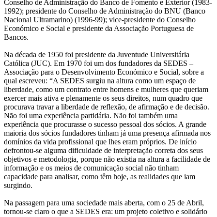
Conselho de Administração do Banco de Fomento e Exterior (1983-
1992); presidente do Conselho de Administração do BNU (Banco
Nacional Ultramarino) (1996-99); vice-presidente do Conselho
Económico e Social e presidente da Associação Portuguesa de
Bancos.
Na década de 1950 foi presidente da Juventude Universitária
Católica (JUC). Em 1970 foi um dos fundadores da SEDES –
Associação para o Desenvolvimento Económico e Social, sobre a
qual escreveu: “A SEDES surgiu na altura como um espaço de
liberdade, como um contrato entre homens e mulheres que queriam
exercer mais ativa e plenamente os seus direitos, num quadro que
procurava travar a liberdade de reflexão, de afirmação e de decisão.
Não foi uma experiência partidária. Não foi também uma
experiência que procurasse o sucesso pessoal dos sócios. A grande
maioria dos sócios fundadores tinham já uma presença afirmada nos
domínios da vida profissional que lhes eram próprios. De início
defrontou-se alguma dificuldade de interpretação correta dos seus
objetivos e metodologia, porque não existia na altura a facilidade de
informação e os meios de comunicação social não tinham
capacidade para analisar, como têm hoje, as realidades que iam
surgindo.
Na passagem para uma sociedade mais aberta, com o 25 de Abril,
tornou-se claro o que a SEDES era: um projeto coletivo e solidário