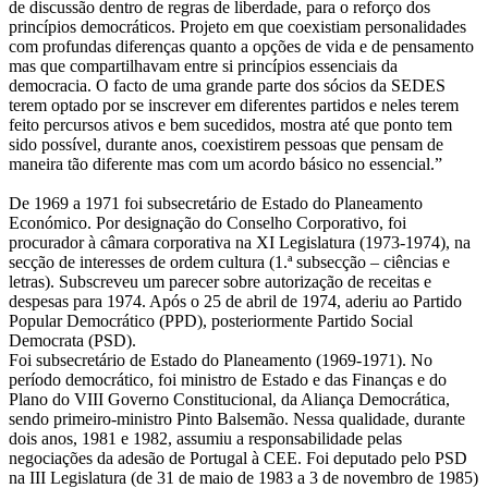
de discussão dentro de regras de liberdade, para o reforço dos
princípios democráticos. Projeto em que coexistiam personalidades
com profundas diferenças quanto a opções de vida e de pensamento
mas que compartilhavam entre si princípios essenciais da
democracia. O facto de uma grande parte dos sócios da SEDES
terem optado por se inscrever em diferentes partidos e neles terem
feito percursos ativos e bem sucedidos, mostra até que ponto tem
sido possível, durante anos, coexistirem pessoas que pensam de
maneira tão diferente mas com um acordo básico no essencial.”
De 1969 a 1971 foi subsecretário de Estado do Planeamento
Económico. Por designação do Conselho Corporativo, foi
procurador à câmara corporativa na XI Legislatura (1973-1974), na
secção de interesses de ordem cultura (1.ª subsecção – ciências e
letras). Subscreveu um parecer sobre autorização de receitas e
despesas para 1974. Após o 25 de abril de 1974, aderiu ao Partido
Popular Democrático (PPD), posteriormente Partido Social
Democrata (PSD).
Foi subsecretário de Estado do Planeamento (1969-1971). No
período democrático, foi ministro de Estado e das Finanças e do
Plano do VIII Governo Constitucional, da Aliança Democrática,
sendo primeiro-ministro Pinto Balsemão. Nessa qualidade, durante
dois anos, 1981 e 1982, assumiu a responsabilidade pelas
negociações da adesão de Portugal à CEE. Foi deputado pelo PSD
na III Legislatura (de 31 de maio de 1983 a 3 de novembro de 1985)