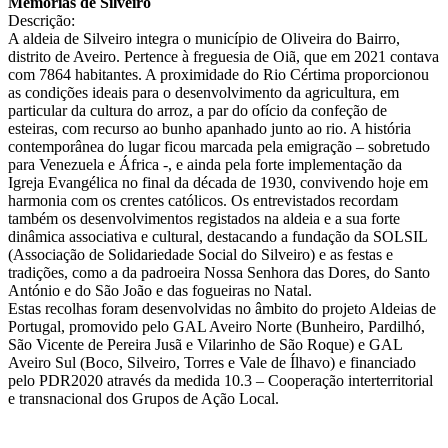
Memórias de Silveiro
Descrição:
A aldeia de Silveiro integra o município de Oliveira do Bairro,
distrito de Aveiro. Pertence à freguesia de Oiã, que em 2021 contava
com 7864 habitantes. A proximidade do Rio Cértima proporcionou
as condições ideais para o desenvolvimento da agricultura, em
particular da cultura do arroz, a par do ofício da confeção de
esteiras, com recurso ao bunho apanhado junto ao rio. A história
contemporânea do lugar ficou marcada pela emigração – sobretudo
para Venezuela e África -, e ainda pela forte implementação da
Igreja Evangélica no final da década de 1930, convivendo hoje em
harmonia com os crentes católicos. Os entrevistados recordam
também os desenvolvimentos registados na aldeia e a sua forte
dinâmica associativa e cultural, destacando a fundação da SOLSIL
(Associação de Solidariedade Social do Silveiro) e as festas e
tradições, como a da padroeira Nossa Senhora das Dores, do Santo
António e do São João e das fogueiras no Natal.
Estas recolhas foram desenvolvidas no âmbito do projeto Aldeias de
Portugal, promovido pelo GAL Aveiro Norte (Bunheiro, Pardilhó,
São Vicente de Pereira Jusã e Vilarinho de São Roque) e GAL
Aveiro Sul (Boco, Silveiro, Torres e Vale de Ílhavo) e financiado
pelo PDR2020 através da medida 10.3 – Cooperação interterritorial
e transnacional dos Grupos de Ação Local.