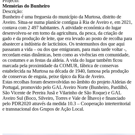
Projecto:
Memórias do Bunheiro
Descrição:
Bunheiro é uma freguesia do município da Murtosa, distrito de
Aveiro. Situa-se numa planície contígua à Ria de Aveiro e, em 2021,
contava com 2 497 habitantes. A atividade económica do lugar
desenvolveu-se em torno da agricultura, da pesca, da criação de
gado e da produção de leite, que era levado ao posto de recolha para
abastecer a indústria de lacticínios. Os testemunhos dos que aqui
passaram a vida – ou dos que emigraram, para mais tarde voltar -,
recordam estas dinâmicas, bem como as vivências em comunidade,
os costumes e as festas da aldeia. A vida do lugar também ficou
marcada pela proximidade da COMUR, fábrica de conservas
estabelecida na Murtosa na década de 1940, famosa pela produção
de conservas de enguia, peixe típico da Ria de Aveiro.
Estas recolhas foram desenvolvidas no âmbito do projeto Aldeias de
Portugal, promovido pelo GAL Aveiro Norte (Bunheiro, Pardilhó,
São Vicente de Pereira Jusã e Vilarinho de São Roque) e GAL
Aveiro Sul (Boco, Silveiro, Torres e Vale de Ílhavo) e financiado
pelo PDR2020 através da medida 10.3 – Cooperação interterritorial
e transnacional dos Grupos de Ação Local.