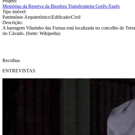
Projeto:
Memórias da Reserva da Biosfera Transfronteira Gerês-Xurés
Tipo imóvel:
Património Arquitetónico\Edificado\Civil
Descrição:
A barragem Vilarinho das Furnas está localizada no concelho de Terr
rio Cávado. (fonte: Wikipedia)
Recolhas
ENTREVISTAS