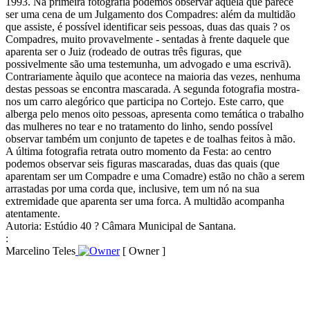
1993. Na primeira fotografia podemos observar aquela que parece
ser uma cena de um Julgamento dos Compadres: além da multidão
que assiste, é possível identificar seis pessoas, duas das quais ? os
Compadres, muito provavelmente - sentadas à frente daquele que
aparenta ser o Juiz (rodeado de outras três figuras, que
possivelmente são uma testemunha, um advogado e uma escrivã).
Contrariamente àquilo que acontece na maioria das vezes, nenhuma
destas pessoas se encontra mascarada. A segunda fotografia mostra-
nos um carro alegórico que participa no Cortejo. Este carro, que
alberga pelo menos oito pessoas, apresenta como temática o trabalho
das mulheres no tear e no tratamento do linho, sendo possível
observar também um conjunto de tapetes e de toalhas feitos à mão.
A última fotografia retrata outro momento da Festa: ao centro
podemos observar seis figuras mascaradas, duas das quais (que
aparentam ser um Compadre e uma Comadre) estão no chão a serem
arrastadas por uma corda que, inclusive, tem um nó na sua
extremidade que aparenta ser uma forca. A multidão acompanha
atentamente.
Autoria: Estúdio 40 ? Câmara Municipal de Santana.
:
Marcelino Teles
[ Owner ]