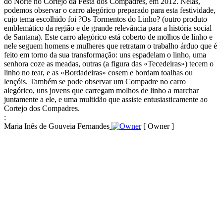
do Norte no Cortejo da Festa dos Compadres, em 2012. Nelas,
podemos observar o carro alegórico preparado para esta festividade,
cujo tema escolhido foi ?Os Tormentos do Linho? (outro produto
emblemático da região e de grande relevância para a história social
de Santana). Este carro alegórico está coberto de molhos de linho e
nele seguem homens e mulheres que retratam o trabalho árduo que é
feito em torno da sua transformação: uns espadelam o linho, uma
senhora coze as meadas, outras (a figura das «Tecedeiras») tecem o
linho no tear, e as «Bordadeiras» cosem e bordam toalhas ou
lençóis. Também se pode observar um Compadre no carro
alegórico, uns jovens que carregam molhos de linho a marchar
juntamente a ele, e uma multidão que assiste entusiasticamente ao
Cortejo dos Compadres.
:
Maria Inês de Gouveia Fernandes
[ Owner ]