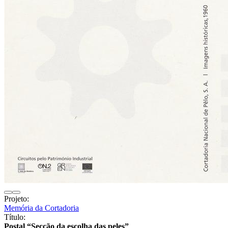
Projeto:
Memória da Cortadoria
Título:
Postal “Secção da escolha das peles”