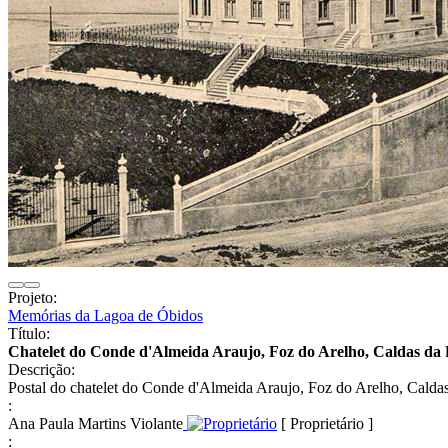
Projeto:
Memórias da Lagoa de Óbidos
Título:
Chatelet do Conde d'Almeida Araujo, Foz do Arelho, Caldas da
Descrição:
Postal do chatelet do Conde d'Almeida Araujo, Foz do Arelho, Calda
:
Ana Paula Martins Violante
[ Proprietário ]
: