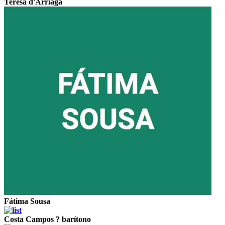
Teresa d'Arriaga
Fátima Sousa
Costa Campos ? barítono