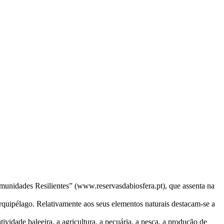
omunidades Resilientes” (www.reservasdabiosfera.pt), que assenta na
arquipélago. Relativamente aos seus elementos naturais destacam-se a
vidade baleeira, a agricultura, a pecuária, a pesca, a produção de