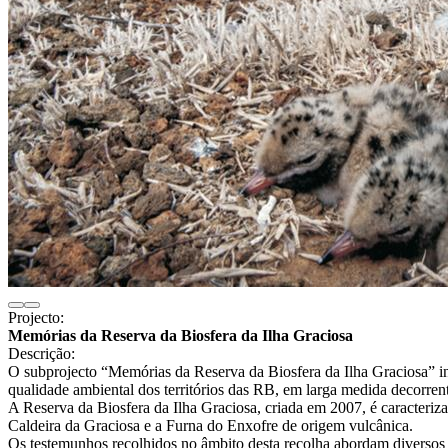
Projecto:
Memórias da Reserva da Biosfera da Ilha Graciosa
Descrição:
O subprojecto “Memórias da Reserva da Biosfera da Ilha Graciosa” int
qualidade ambiental dos territórios das RB, em larga medida decorren
A Reserva da Biosfera da Ilha Graciosa, criada em 2007, é caracteriza
Caldeira da Graciosa e a Furna do Enxofre de origem vulcânica.
Os testemunhos recolhidos no âmbito desta recolha abordam diversos as