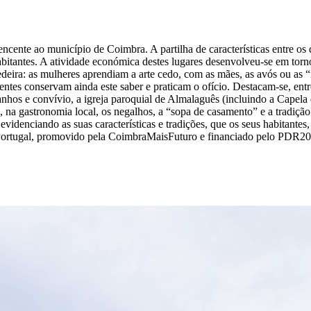
cente ao município de Coimbra. A partilha de características entre os 
itantes. A atividade económica destes lugares desenvolveu-se em torno
edeira: as mulheres aprendiam a arte cedo, com as mães, as avós ou as 
ntes conservam ainda este saber e praticam o ofício. Destacam-se, ent
anhos e convívio, a igreja paroquial de Almalaguês (incluindo a Capela
E, na gastronomia local, os negalhos, a “sopa de casamento” e a tradiçã
videnciando as suas características e tradições, que os seus habitantes
Portugal, promovido pela CoimbraMaisFuturo e financiado pelo PDR2020